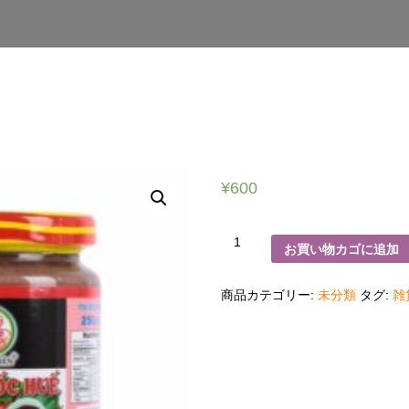
¥
600
エ
お買い物カゴに追加
ビ
の
塩
漬
商品カテゴリー:
未分類
タグ:
雑
け
瓶
詰
Mắm
ruốc
huế
個