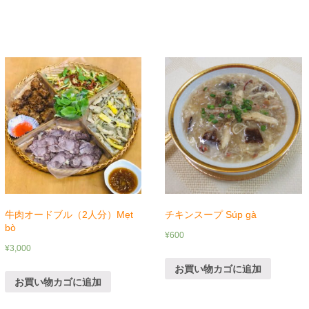
牛肉オードブル（2人分）Mẹt
チキンスープ Súp gà
bò
¥
600
¥
3,000
お買い物カゴに追加
お買い物カゴに追加