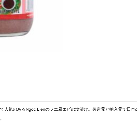
人気のあるNgoc Lienのフエ風エビの塩漬け。製造元と輸入元で日
。