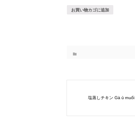
お買い物カゴに追加
塩蒸しチキン Gà ủ muối