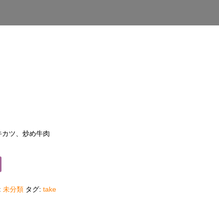
牛カツ、炒め牛肉
:
未分類
タグ:
take