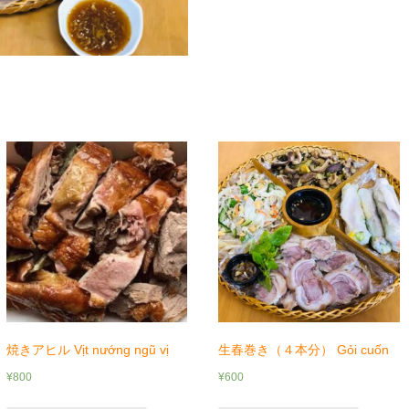
分）
Mẹt
bò
個
焼きアヒル Vịt nướng ngũ vị
生春巻き（４本分） Gỏi cuốn
¥
800
¥
600