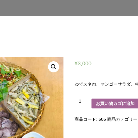
¥
3,000
ゆでスネ肉、マンゴーサラダ、
牛
お買い物カゴに追加
肉
オ
ー
ド
商品コード:
505
商品カテゴリー
ブ
ル
（2
人